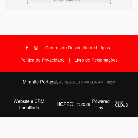
|
Centros de Resolução de Litígios
|
Política de Privacidade
Livro de Reclamações
Mirantte Portugal,
ALINEASSERTIVA LDA AMI: 16231
Website e CRM
Powered
©2026
Imobiliário
by