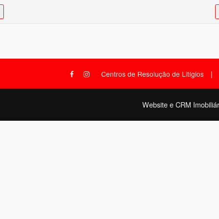
|
Centros de Resolução de Litígios
Website e CRM Imobiliár