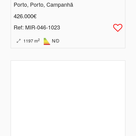
Porto, Porto, Campanhã
426.000€
Ref
: MIR-046-1023
2
1197
m
N/D