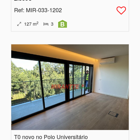
Ref
: MIR-033-1202
2
127
m
3
T0 novo no Polo Universitário