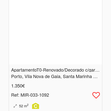
ApartamentoT0-Renovado/Decorado c/garagem
Porto, Vila Nova de Gaia, Santa Marinha e São Pedro da Afurada
1.350€
Ref
: MIR-033-1092
2
52
m