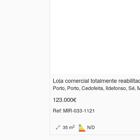
Loja comercial totalmente reabilita
123.000€
Ref
: MIR-033-1121
2
35
m
N/D