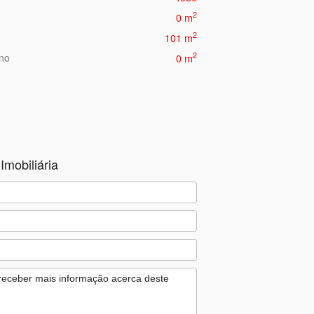
2
0 m
2
101 m
2
eno
0 m
Imobiliária