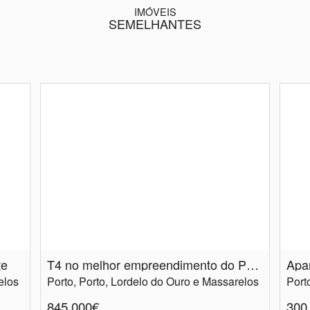
IMÓVEIS
SEMELHANTES
te
T4 no melhor empreendimento do Porto - Panorama Douro Residence - Vistas Maravilhosas!!!
Apa
elos
Porto, Porto, Lordelo do Ouro e Massarelos
845.000€
300