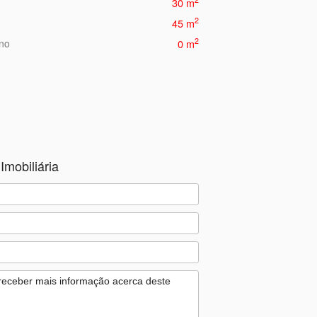
30 m
2
45 m
2
eno
0 m
Imobiliária