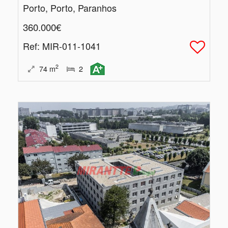
Porto, Porto, Paranhos
360.000€
Ref
: MIR-011-1041
2
74
m
2