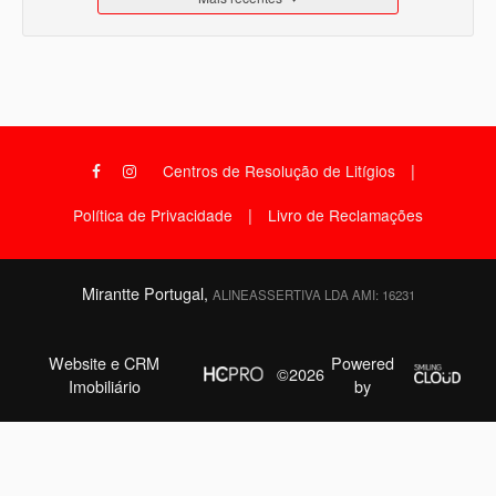
|
Centros de Resolução de Litígios
|
Política de Privacidade
Livro de Reclamações
Mirantte Portugal,
ALINEASSERTIVA LDA AMI: 16231
Website e CRM
Powered
©2026
Imobiliário
by