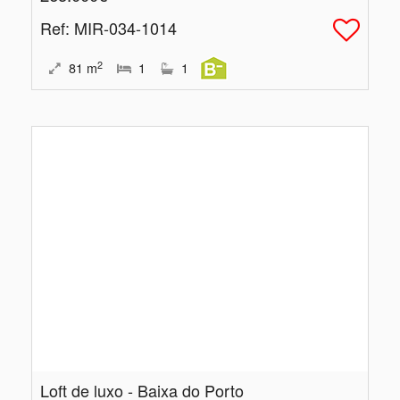
Ref
: MIR-034-1014
2
81
m
1
1
Loft de luxo - Baixa do Porto