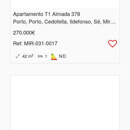
Apartamento T1 Almada 378
Porto, Porto, Cedofeita, Ildefonso, Sé, Miragaia, Nicolau, Vitória
270.000€
Ref
: MIR-031-0017
2
42
m
1
N/D