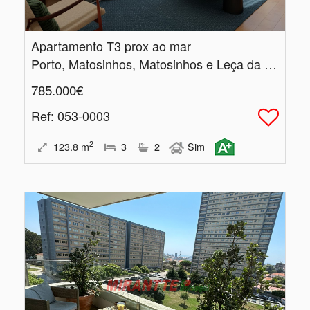
Apartamento T3 prox ao mar
Porto, Matosinhos, Matosinhos e Leça da Palmeira
785.000€
Ref
: 053-0003
2
123.8
m
3
2
Sim