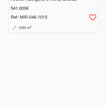
541.000€
Ref
: MIR-046-1015
2
1030
m