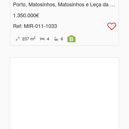
Porto, Matosinhos, Matosinhos e Leça da Palmeira
1.350.000€
Ref
: MIR-011-1033
2
237
m
4
6