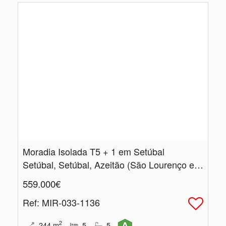
Moradia Isolada T5 + 1 em Setúbal
Setúbal, Setúbal, Azeitão (São Lourenço e São Simão)
559.000€
Ref
: MIR-033-1136
2
244
m
5
5