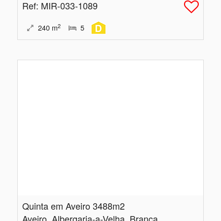
Ref
: MIR-033-1089
2
240
m
5
Quinta em Aveiro 3488m2
Aveiro, Albergaria-a-Velha, Branca