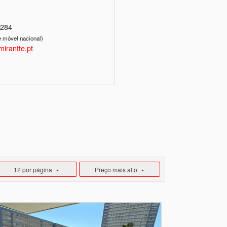
4284
 móvel nacional)
irantte.pt
12 por página
Preço mais alto