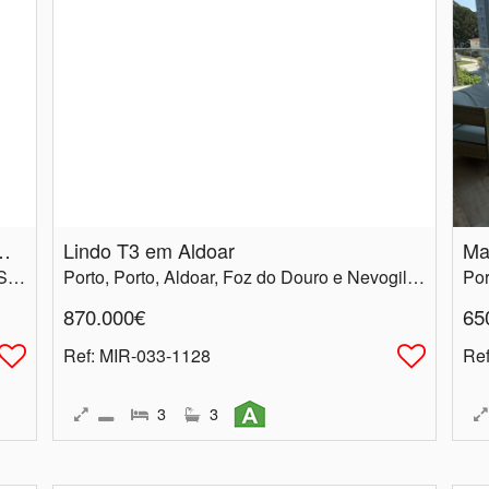
lado do Jardim do Morro
Lindo T3 em Aldoar
Porto, Vila Nova de Gaia, Santa Marinha e São Pedro da Afurada
Porto, Porto, Aldoar, Foz do Douro e Nevogilde
870.000€
65
Ref
: MIR-033-1128
Re
3
3