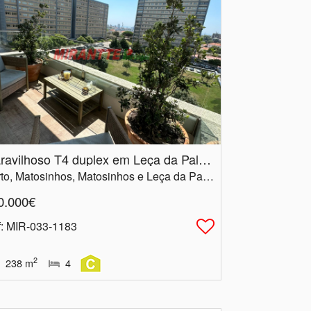
Maravilhoso T4 duplex em Leça da Palmeira
Porto, Matosinhos, Matosinhos e Leça da Palmeira
0.000€
f
: MIR-033-1183
2
238
m
4