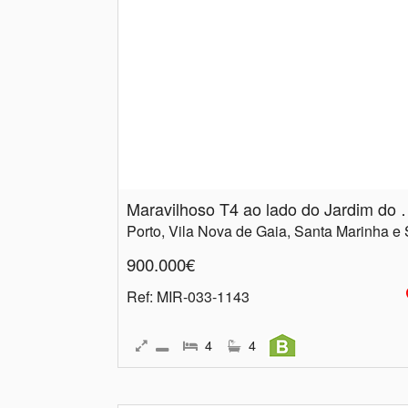
Maravilhoso T4 ao 
900.000€
Ref
: MIR-033-1143
4
4