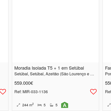
Moradia Isolada T5 + 1 em Setúbal
Fa
Setúbal, Setúbal, Azeitão (São Lourenço e São Simão)
Por
559.000€
55
Ref
: MIR-033-1136
Re
2
244
m
5
5