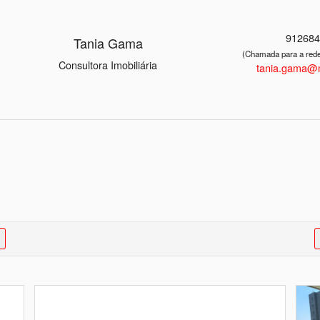
91268
Tania Gama
(Chamada para a rede
Consultora Imobiliária
tania.gama@m