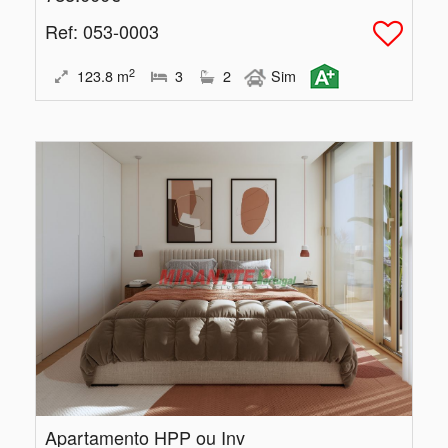
Ref
: 053-0003
2
123.8
m
3
2
Sim
Apartamento HPP ou Inv