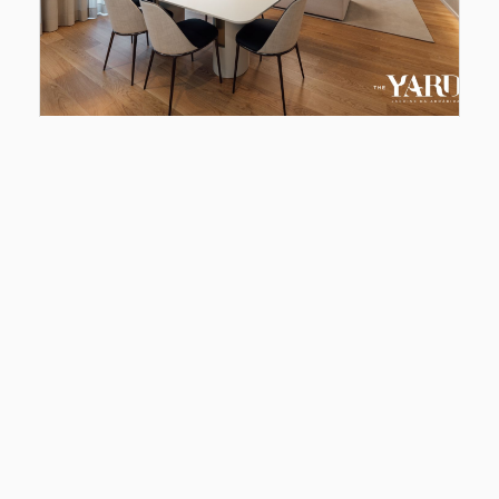
T3 novo em Vila Nova de Gaia
Porto, Vila Nova de Gaia, Canidelo
499.000€
Ref
: MIR-033-1181
2
148
m
3
Em execução
2
3
4
1
5