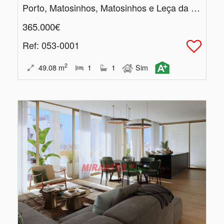
Porto, Matosinhos, Matosinhos e Leça da Palmeira
365.000€
Ref
: 053-0001
2
49.08
m
1
1
Sim